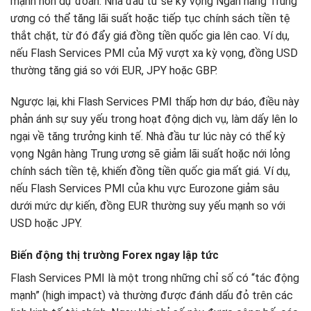
mạnh hơn dự đoán. Nhà đầu tư sẽ kỳ vọng Ngân hàng Trung
ương có thể tăng lãi suất hoặc tiếp tục chính sách tiền tệ
thắt chặt, từ đó đẩy giá đồng tiền quốc gia lên cao. Ví dụ,
nếu Flash Services PMI của Mỹ vượt xa kỳ vọng, đồng USD
thường tăng giá so với EUR, JPY hoặc GBP.
Ngược lại, khi Flash Services PMI thấp hơn dự báo, điều này
phản ánh sự suy yếu trong hoạt động dịch vụ, làm dấy lên lo
ngại về tăng trưởng kinh tế. Nhà đầu tư lúc này có thể kỳ
vọng Ngân hàng Trung ương sẽ giảm lãi suất hoặc nới lỏng
chính sách tiền tệ, khiến đồng tiền quốc gia mất giá. Ví dụ,
nếu Flash Services PMI của khu vực Eurozone giảm sâu
dưới mức dự kiến, đồng EUR thường suy yếu mạnh so với
USD hoặc JPY.
Biến động thị trường Forex ngay lập tức
Flash Services PMI là một trong những chỉ số có “tác động
mạnh” (high impact) và thường được đánh dấu đỏ trên các