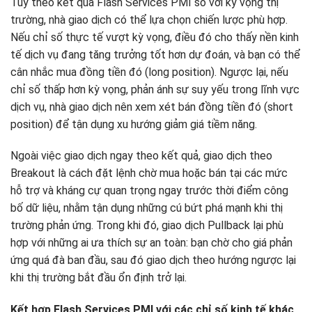
Tùy theo kết quả Flash Services PMI so với kỳ vọng thị
trường, nhà giao dịch có thể lựa chọn chiến lược phù hợp.
Nếu chỉ số thực tế vượt kỳ vọng, điều đó cho thấy nền kinh
tế dịch vụ đang tăng trưởng tốt hơn dự đoán, và bạn có thể
cân nhắc mua đồng tiền đó (long position). Ngược lại, nếu
chỉ số thấp hơn kỳ vọng, phản ánh sự suy yếu trong lĩnh vực
dịch vụ, nhà giao dịch nên xem xét bán đồng tiền đó (short
position) để tận dụng xu hướng giảm giá tiềm năng.
Ngoài việc giao dịch ngay theo kết quả, giao dịch theo
Breakout là cách đặt lệnh chờ mua hoặc bán tại các mức
hỗ trợ và kháng cự quan trọng ngay trước thời điểm công
bố dữ liệu, nhằm tận dụng những cú bứt phá mạnh khi thị
trường phản ứng. Trong khi đó, giao dịch Pullback lại phù
hợp với những ai ưa thích sự an toàn: bạn chờ cho giá phản
ứng quá đà ban đầu, sau đó giao dịch theo hướng ngược lại
khi thị trường bắt đầu ổn định trở lại.
Kết hợp Flash Services PMI với các chỉ số kinh tế khác