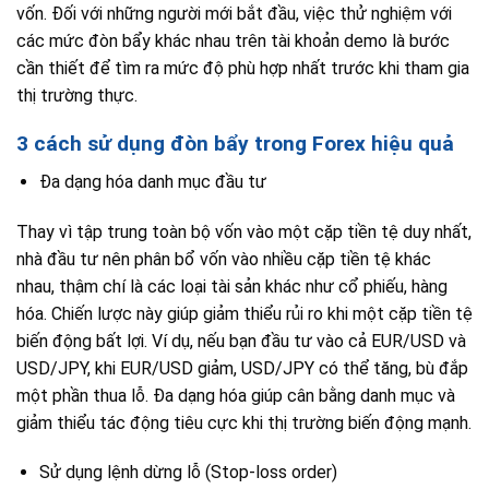
vốn. Đối với những người mới bắt đầu, việc thử nghiệm với
các mức đòn bẩy khác nhau trên tài khoản demo là bước
cần thiết để tìm ra mức độ phù hợp nhất trước khi tham gia
thị trường thực.
3 cách sử dụng đòn bẩy trong Forex hiệu quả
Đa dạng hóa danh mục đầu tư
Thay vì tập trung toàn bộ vốn vào một cặp tiền tệ duy nhất,
nhà đầu tư nên phân bổ vốn vào nhiều cặp tiền tệ khác
nhau, thậm chí là các loại tài sản khác như cổ phiếu, hàng
hóa. Chiến lược này giúp giảm thiểu rủi ro khi một cặp tiền tệ
biến động bất lợi. Ví dụ, nếu bạn đầu tư vào cả EUR/USD và
USD/JPY, khi EUR/USD giảm, USD/JPY có thể tăng, bù đắp
một phần thua lỗ. Đa dạng hóa giúp cân bằng danh mục và
giảm thiểu tác động tiêu cực khi thị trường biến động mạnh.
Sử dụng lệnh dừng lỗ (Stop-loss order)