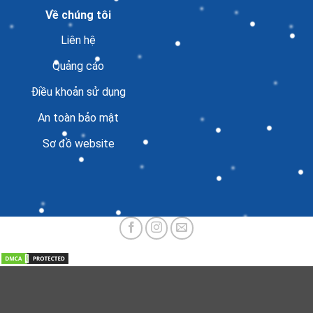
Về chúng tôi
Liên hệ
Quảng cáo
Điều khoản sử dụng
An toàn bảo mật
Sơ đồ website