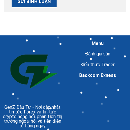
Menu
Đánh giá sàn
Kiến thức Trader
Backcom Exness
GenZ Đầu Tư
- Nơi cập nhật
tin tức Forex và tin tức
crypto nóng hổi, phân tích thị
trường ngoại hối và tiền điện
tử hàng ngày.