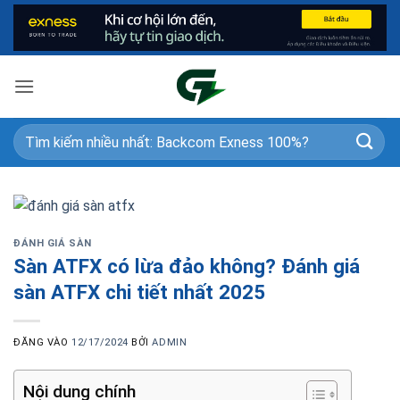
Bỏ
qua
nội
dung
ĐÁNH GIÁ SÀN
Sàn ATFX có lừa đảo không? Đánh giá
sàn ATFX chi tiết nhất 2025
ĐĂNG VÀO
12/17/2024
BỞI
ADMIN
Nội dung chính