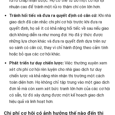
rủi ro chấp nhận được. Họ có thể từ bỏ một cơ hội lợi
nhuận cao để tránh một rủi ro thậm chí còn lớn hơn.
Tránh hối tiếc và đưa ra quyết định có căn cứ:
Khi nhà
giao dịch đã cân nhắc chi phí cơ hội trước khi đưa ra
quyết định, họ sẽ ít có khả năng hối tiếc về sau nếu giao
dịch không diễn ra như mong đợi. Họ đã ý thức được
những lựa chọn khác và đưa ra quyết định dựa trên sự
so sánh có căn cứ, thay vì chỉ hành động theo cảm tính
hoặc bỏ qua các cơ hội khác.
Phát triển tư duy chiến lược:
Việc thường xuyên xem
xét chi phí cơ hội rèn luyện cho nhà giao dịch tư duy
chiến lược và khả năng nhìn nhận thị trường một cách
toàn diện hơn. Họ không chỉ tập trung vào một giao dịch
đơn lẻ mà còn xem xét bức tranh lớn hơn của các cơ hội
có sẵn, từ đó xây dựng được một kế hoạch giao dịch
hiệu quả và linh hoạt hơn.
Chi phí cơ hội có ảnh hưởng thế nào đến thị