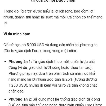
trị của Cơ hội Được chọn
Trong đó, “giá trị” được hiểu là lợi ích ròng, bao gồm lợi
nhuận, doanh thu hoặc lãi suất mà mỗi lựa chọn có thể mang
lại.
Ví dụ minh họa:
Giả sử bạn có 5.000 USD và đang cân nhắc hai phương án
đầu tư/giao dịch Forex trong vòng một năm:
Phương án 1:
Tự giao dịch theo một chiến lược chủ
động (ví dụ: giao dịch lướt sóng hoặc theo tin tức).
Phương pháp này, dựa trên phân tích cá nhân, có khả
năng mang lại lợi nhuận ước tính là 25% (tương đương
1.250 USD), nhưng đi kèm với rủi ro và tính không chắc
chắn cao.
Phương án 2:
Sử dụng một hệ thống giao dịch tự động
(EA) có tính bảo thủ cao hoặc thực hiện chiến lược Carry