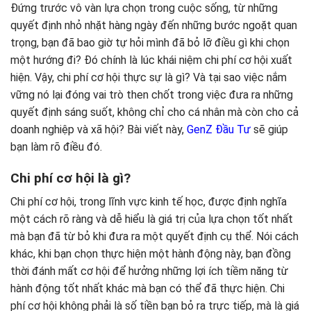
Đứng trước vô vàn lựa chọn trong cuộc sống, từ những
quyết định nhỏ nhặt hàng ngày đến những bước ngoặt quan
trọng, bạn đã bao giờ tự hỏi mình đã bỏ lỡ điều gì khi chọn
một hướng đi? Đó chính là lúc khái niệm chi phí cơ hội xuất
hiện. Vậy, chi phí cơ hội thực sự là gì? Và tại sao việc nắm
vững nó lại đóng vai trò then chốt trong việc đưa ra những
quyết định sáng suốt, không chỉ cho cá nhân mà còn cho cả
doanh nghiệp và xã hội? Bài viết này,
GenZ Đầu Tư
sẽ giúp
bạn làm rõ điều đó.
Chi phí cơ hội là gì?
Chi phí cơ hội, trong lĩnh vực kinh tế học, được định nghĩa
một cách rõ ràng và dễ hiểu là giá trị của lựa chọn tốt nhất
mà bạn đã từ bỏ khi đưa ra một quyết định cụ thể. Nói cách
khác, khi bạn chọn thực hiện một hành động này, bạn đồng
thời đánh mất cơ hội để hưởng những lợi ích tiềm năng từ
hành động tốt nhất khác mà bạn có thể đã thực hiện. Chi
phí cơ hội không phải là số tiền bạn bỏ ra trực tiếp, mà là giá