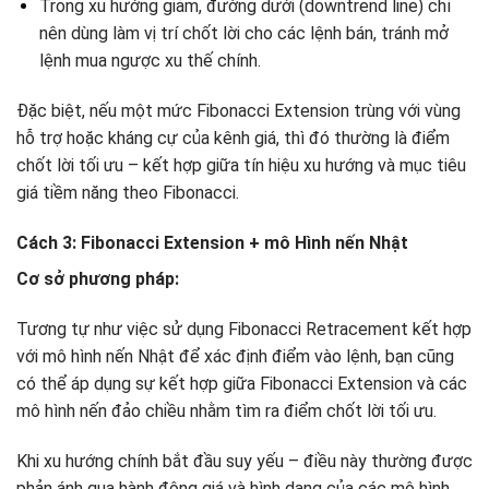
Trong xu hướng giảm, đường dưới (downtrend line) chỉ
nên dùng làm vị trí chốt lời cho các lệnh bán, tránh mở
lệnh mua ngược xu thế chính.
Đặc biệt, nếu một mức Fibonacci Extension trùng với vùng
hỗ trợ hoặc kháng cự của kênh giá, thì đó thường là điểm
chốt lời tối ưu – kết hợp giữa tín hiệu xu hướng và mục tiêu
giá tiềm năng theo Fibonacci.
Cách 3: Fibonacci Extension + mô Hình nến Nhật
Cơ sở phương pháp:
Tương tự như việc sử dụng Fibonacci Retracement kết hợp
với mô hình nến Nhật để xác định điểm vào lệnh, bạn cũng
có thể áp dụng sự kết hợp giữa Fibonacci Extension và các
mô hình nến đảo chiều nhằm tìm ra điểm chốt lời tối ưu.
Khi xu hướng chính bắt đầu suy yếu – điều này thường được
phản ánh qua hành động giá và hình dạng của các mô hình