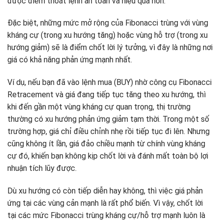
được điểm thoát lệnh an toàn và hiệu quả hơn.
Đặc biệt, những mức mở rộng của Fibonacci trùng với vùng
kháng cự (trong xu hướng tăng) hoặc vùng hỗ trợ (trong xu
hướng giảm) sẽ là điểm chốt lời lý tưởng, vì đây là những nơi
giá có khả năng phản ứng mạnh nhất.
Ví dụ, nếu bạn đã vào lệnh mua (BUY) nhờ công cụ Fibonacci
Retracement và giá đang tiếp tục tăng theo xu hướng, thì
khi đến gần một vùng kháng cự quan trọng, thị trường
thường có xu hướng phản ứng giảm tạm thời. Trong một số
trường hợp, giá chỉ điều chỉnh nhẹ rồi tiếp tục đi lên. Nhưng
cũng không ít lần, giá đảo chiều mạnh từ chính vùng kháng
cự đó, khiến bạn không kịp chốt lời và đánh mất toàn bộ lợi
nhuận tích lũy được.
Dù xu hướng có còn tiếp diễn hay không, thì việc giá phản
ứng tại các vùng cản mạnh là rất phổ biến. Vì vậy, chốt lời
tại các mức Fibonacci trùng kháng cự/hỗ trợ mạnh luôn là