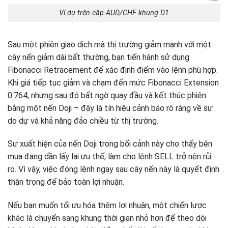
Ví dụ trên cặp AUD/CHF khung D1
Sau một phiên giao dịch mà thị trường giảm mạnh với một
cây nến giảm dài bất thường, bạn tiến hành sử dụng
Fibonacci Retracement để xác định điểm vào lệnh phù hợp.
Khi giá tiếp tục giảm và chạm đến mức Fibonacci Extension
0.764, nhưng sau đó bất ngờ quay đầu và kết thúc phiên
bằng một nến Doji – đây là tín hiệu cảnh báo rõ ràng về sự
do dự và khả năng đảo chiều từ thị trường.
Sự xuất hiện của nến Doji trong bối cảnh này cho thấy bên
mua đang dần lấy lại ưu thế, làm cho lệnh SELL trở nên rủi
ro. Vì vậy, việc đóng lệnh ngay sau cây nến này là quyết định
thận trọng để bảo toàn lợi nhuận.
Nếu bạn muốn tối ưu hóa thêm lợi nhuận, một chiến lược
khác là chuyển sang khung thời gian nhỏ hơn để theo dõi