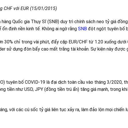
ng CHF với EUR (15/01/2015)
àng Quốc gia Thụy Sĩ (SNB) duy trì chính sách neo tỷ giá đồng
ổn định nền kinh tế. Không ai ngờ rằng
SNB
đột ngột tuyên bố b
n 30% chỉ trong vài phút, đẩy cặp EUR/CHF từ 1.20 xuống dưới 0.
ader sử dụng đòn bẩy cao mất trắng tài khoản. Sự kiện này được 
O) tuyên bố COVID-19 là đại dịch toàn cầu vào tháng 3/2020, th
ng tiền như USD, JPY (đồng tiền trú ẩn) tăng giá mạnh, trong khi
áng, với các cú sốc tỷ giá liên tục xảy ra, làm đảo lộn mọi chiến 