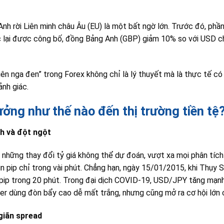
Anh rời Liên minh châu Âu (EU) là một bất ngờ lớn. Trước đó, phầ
ợc lại được công bố, đồng Bảng Anh (GBP) giảm 10% so với USD ch
ên nga đen” trong Forex không chỉ là lý thuyết mà là thực tế có 
ảnh giác.
ởng như thế nào đến thị trường tiền tệ
h và đột ngột
 những thay đổi tỷ giá không thể dự đoán, vượt xa mọi phân tích
n pip chỉ trong vài phút. Chẳng hạn, ngày 15/01/2015, khi Thụy 
ip trong 20 phút. Trong đại dịch COVID-19, USD/JPY tăng mạnh
ader dùng đòn bẩy cao dễ mất trắng, nhưng cũng mở ra cơ hội lớn
giãn spread