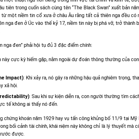
 đầu tiên trong cuốn sách cùng tên “The Black Swan” xuất bản nă
 từ một niềm tin cổ xưa ở châu Âu rằng tất cả thiên nga đều có m
ên nga đen ở Úc vào thế kỷ 17, niềm tin này bị phá vỡ, trở thành
.
n nga đen” phải hội tụ đủ 3 đặc điểm chính:
ện này cực kỳ hiếm gặp, nằm ngoài dự đoán thông thường của con 
me Impact)
: Khi xảy ra, nó gây ra những hậu quả nghiêm trọng, t
y xã hội.
edictability)
: Sau khi sự kiện diễn ra, con người thường tìm cách
c tế không ai thấy nó đến.
g chứng khoán năm 1929 hay vụ tấn công khủng bố 11/9 tại Mỹ l
rong bối cảnh tài chính, khái niệm này không chỉ là lý thuyết mà c
trước được.