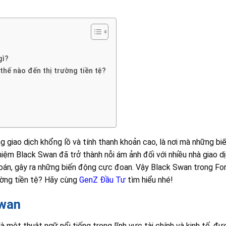
gì?
hế nào đến thị trường tiền tệ?
ng giao dịch khổng lồ và tính thanh khoản cao, là nơi mà những b
 niệm Black Swan đã trở thành nỗi ám ảnh đối với nhiều nhà giao d
án, gây ra những biến động cực đoan. Vậy Black Swan trong Fore
ường tiền tệ? Hãy cùng
GenZ Đầu Tư
tìm hiểu nhé!
Swan
à một thuật ngữ nổi tiếng trong lĩnh vực tài chính và kinh tế, 