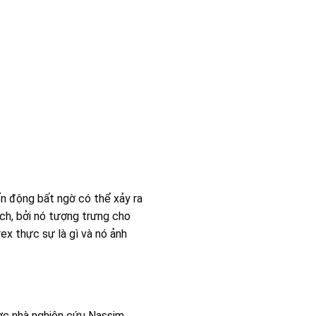
iến động bất ngờ có thể xảy ra
ịch, bởi nó tượng trưng cho
x thực sự là gì và nó ảnh
được nhà nghiên cứu Nassim