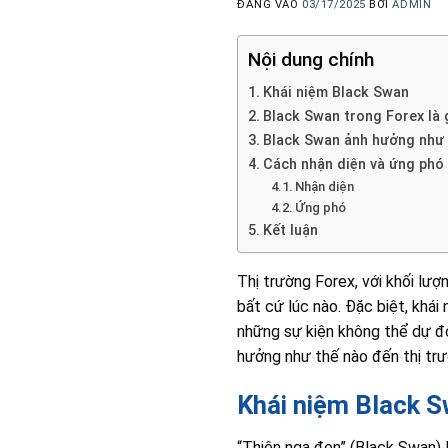
ĐĂNG VÀO
03/17/2025
BỞI
ADMIN
Nội dung chính
Khái niệm Black Swan
Black Swan trong Forex là 
Black Swan ảnh hưởng như t
Cách nhận diện và ứng phó
Nhận diện
Ứng phó
Kết luận
Thị trường Forex, với khối lượ
bất cứ lúc nào. Đặc biệt, khái
những sự kiện không thể dự đo
hưởng như thế nào đến thị tr
Khái niệm Black 
“Thiên nga đen” (Black Swan) l