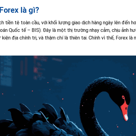
Forex là gì?
ịch tiền tệ toàn cầu, với khối lượng giao dịch hàng ngày lên đến h
án Quốc tế – BIS). Đây là một thị trường nhạy cảm, chịu ảnh hư
ự kiện địa chính trị, và thậm chí là thiên tai. Chính vì thế, Forex l